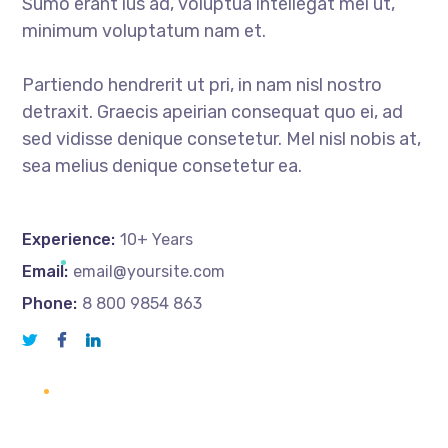
Sumo erant ius ad, voluptua intellegat mei ut,
minimum voluptatum nam et.
Partiendo hendrerit ut pri, in nam nisl nostro
detraxit. Graecis apeirian consequat quo ei, ad
sed vidisse denique consetetur. Mel nisl nobis at,
sea melius denique consetetur ea.
Experience:
10+ Years
Email:
email@yoursite.com
Phone:
8 800 9854 863